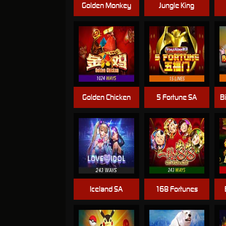
Golden Monkey
Jungle King
Golden Chicken
5 Fortune SA
B
Iceland SA
168 Fortunes