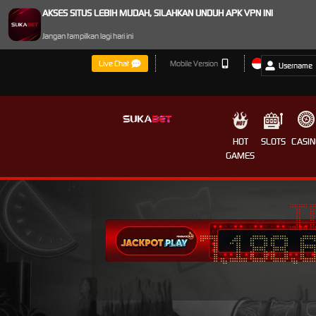
AKSES SITUS LEBIH MUDAH, SILAHKAN UNDUH APK VPN INI
Jangan tampilkan lagi hari ini
Live Chat
Mobile Version
HOT
SLOTS
CASIN
GAMES
I
7,188,