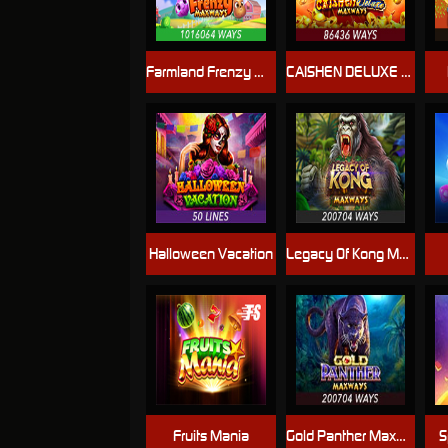
Farmland Frenzy Maxways
CAISHEN DELUXE MAXWAYS
Halloween Vacation
Legacy Of Kong Maxways
Fruits Mania
Gold Panther Maxways
S