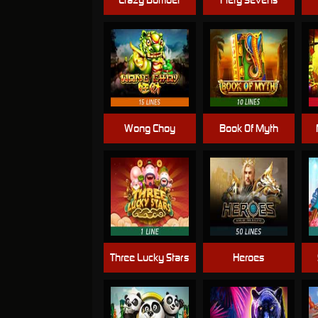
Wong Choy
Book Of Myth
Three Lucky Stars
Heroes