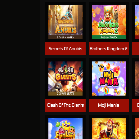
Secrets Of Anubis
Brothers Kingdom 2
Clash Of The Giants
Moji Mania