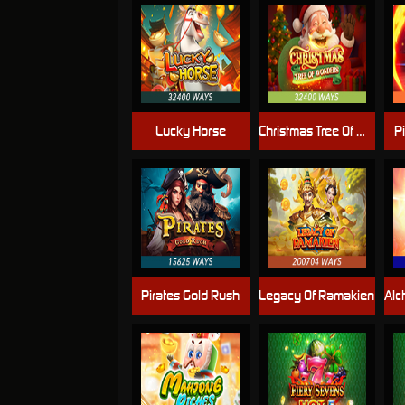
Lucky Horse
Christmas Tree Of Wonders
P
Pirates Gold Rush
Legacy Of Ramakien