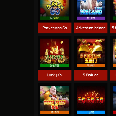
Pocket Mon Go
Adventure Iceland
5 
Lucky Koi
5 Fortune