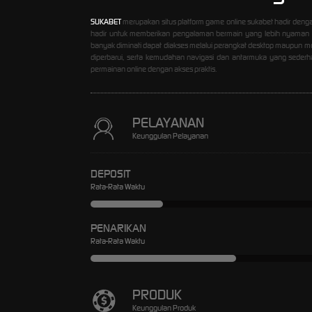
SUKABET
merupakan situs platform game online sukabet hadir denga
hadir untuk memberikan pengalaman bermain yang lebih nyaman 
banyak diminati dapat diakses melalui perangkat desktop maupun m
diperbarui, serta kemudahan navigasi dan antarmuka yang sede
permainan online dengan akses praktis.
PELAYANAN
Keunggulan Pelayanan
DEPOSIT
Rata-Rata Waktu
PENARIKAN
Rata-Rata Waktu
PRODUK
Keunggulan Produk