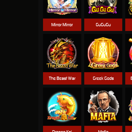
Mirror Mirror
GuGuGu
The Beast War
Greek Gods
Dragon Koi
Mafia