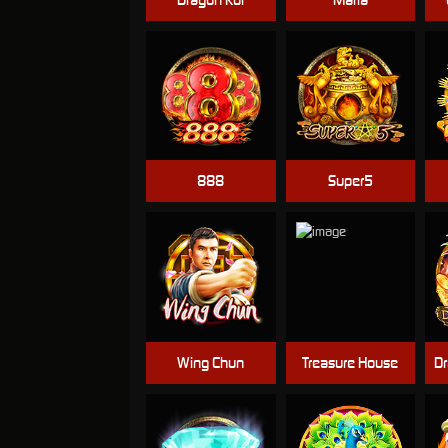
888
Super5
Wing Chun
Treasure House
Dr