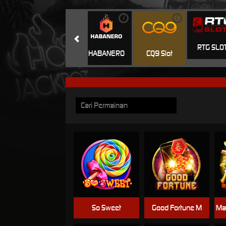
i
i
i
i
RTG SLO
slots )
Micro Gaming
HABANERO
CQ9 Slot
So Sweet
Good Fortune M
Ma