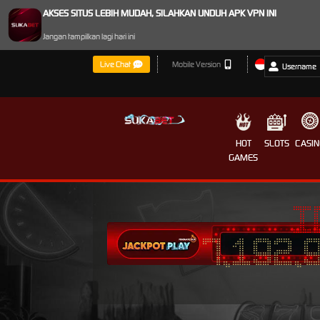
AKSES SITUS LEBIH MUDAH, SILAHKAN UNDUH APK VPN INI
Jangan tampilkan lagi hari ini
Live Chat
Mobile Version
HOT
SLOTS
CASIN
GAMES
I
7,192,