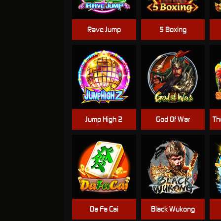
Rave Jump
5 Boxing
Jump High 2
God Of War
Th
Da Fa Cai
Black Wukong