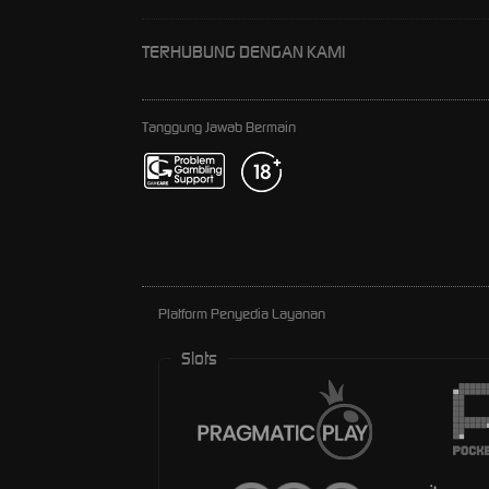
TERHUBUNG DENGAN KAMI
Tanggung Jawab Bermain
Platform Penyedia Layanan
Slots