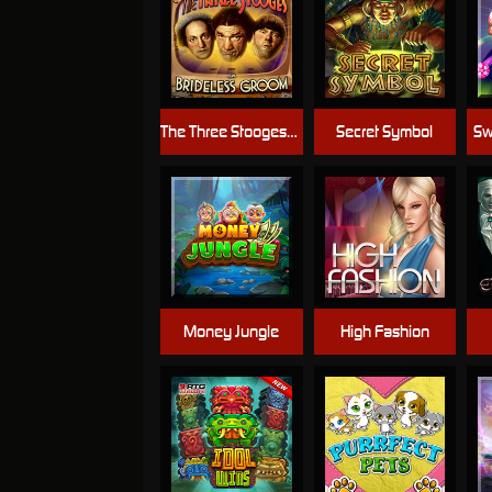
The Three Stooges® Brideless Groom
Secret Symbol
Sw
Money Jungle
High Fashion