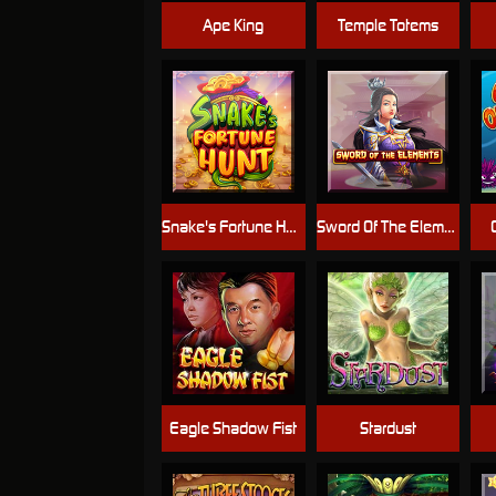
Ape King
Temple Totems
Snake's Fortune Hunt
Sword Of The Elements
Eagle Shadow Fist
Stardust