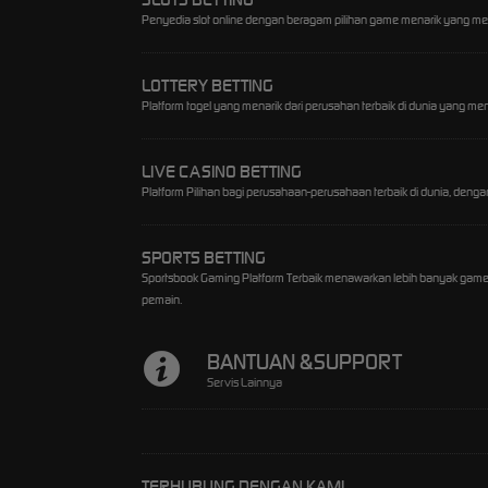
Penyedia slot online dengan beragam pilihan game menarik yang 
LOTTERY BETTING
Platform togel yang menarik dari perusahan terbaik di dunia yang
LIVE CASINO BETTING
Platform Pilihan bagi perusahaan-perusahaan terbaik di dunia, denga
SPORTS BETTING
Sportsbook Gaming Platform Terbaik menawarkan lebih banyak game, 
pemain.
BANTUAN &SUPPORT
Servis Lainnya
TERHUBUNG DENGAN KAMI