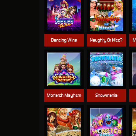
Dancing Wins
Naughty Or Nice?
M
Monarch Mayhem
Snowmania