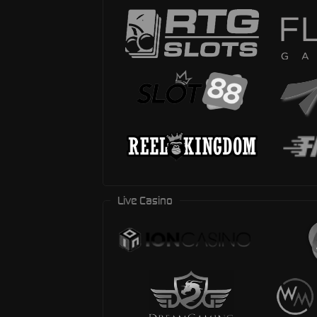
Live Casino