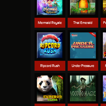
Mermaid Royale
Thai Emerald
F
Ripcord Rush
Under Pressure