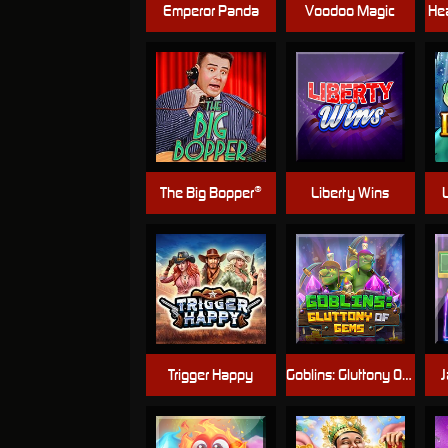
Emperor Panda
Voodoo Magic
He
The Big Bopper®
Liberty Wins
Trigger Happy
Goblins: Gluttony Of Gems